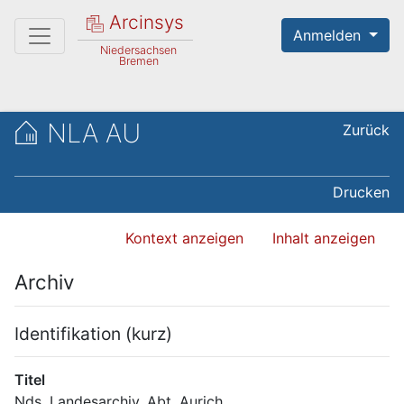
Arcinsys
Anmelden
Niedersachsen
Bremen
NLA AU
Zurück
Drucken
Kontext anzeigen
Inhalt anzeigen
Archiv
Identifikation (kurz)
Titel
Nds. Landesarchiv, Abt. Aurich