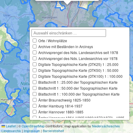
Orte / Wohnplätze
Archive mit Beständen in Arcinsys
Archivsprengel des Nds. Landesarchivs seit 1978
Archivsprengel des Nds. Landesarchivs vor 1978
Digitale Topographische Karte (DTK25) 1 : 25.000
Digitale Topographische Karte (DTK50) 1 : 50.000
Digitale Topographische Karte (DTK100) 1 : 100.000
Blattschnitt 1 : 25.000 der Topographischen Karte
Blattschnitt 1 : 50.000 der Topographischen Karte
Blattschnitt 1 : 100.000 der Topographischen Karte
Ämter Braunschweig 1825-1850
Ämter Hamburg 1814-1937
Ämter Hannover 1880-1885
Ämter Hannover 1864 (1865/1869/1872/1873) - 1885
Ämter Hannover 1859-1885
Leaflet
|
©
OpenStreetMap
contributors; map application by
Niedersächsisches
Ämter Hannover 1859 (1865) - 1880
Landesarchiv
|
Impressum
|
Barrierefreiheit