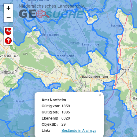
+
−
×
Amt Northeim
Gültig von:
1859
Gültig bis:
1885
EbenenID:
6320
ObjektID:
29
Link:
Bestände in Arcinsys