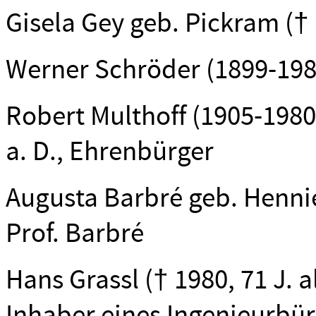
Gisela Gey geb. Pickram († 
Werner Schröder (1899-1980
Robert Multhoff (1905-1980)
a. D., Ehrenbürger
Augusta Barbré geb. Hennies
Prof. Barbré
Hans Grassl († 1980, 71 J. alt
Inhaber eines Ingenieurbü