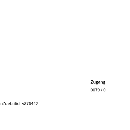
Zugang
0079 / 0
on?detailid=v876442