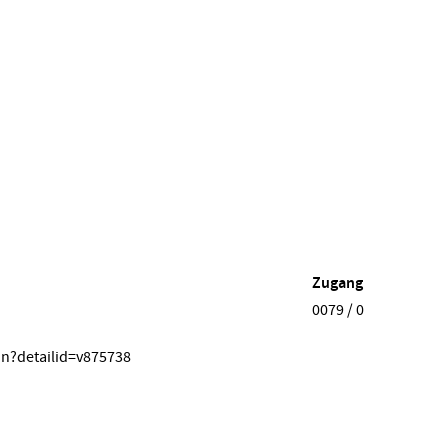
Zugang
0079 / 0
on?detailid=v875738