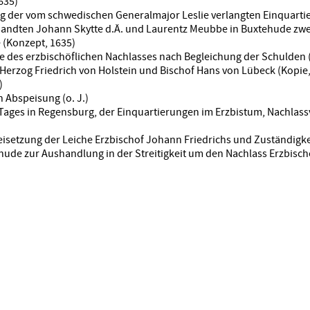
635)
g der vom schwedischen Generalmajor Leslie verlangten Einquarti
esandten Johann Skytte d.Ä. und Laurentz Meubbe in Buxtehude zw
 (Konzept, 1635)
be des erzbischöflichen Nachlasses nach Begleichung der Schulden 
 Herzog Friedrich von Holstein und Bischof Hans von Lübeck (Kopie,
)
 Abspeisung (o. J.)
Tages in Regensburg, der Einquartierungen im Erzbistum, Nachlass
eisetzung der Leiche Erzbischof Johann Friedrichs und Zuständigke
ehude zur Aushandlung in der Streitigkeit um den Nachlass Erzbisc