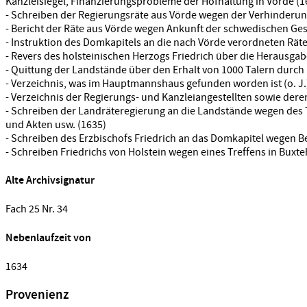
Kanzleisiegel, Finanzierungsprobleme der Hofhaltung in Vörde (1
- Schreiben der Regierungsräte aus Vörde wegen der Verhinderun
- Bericht der Räte aus Vörde wegen Ankunft der schwedischen G
- Instruktion des Domkapitels an die nach Vörde verordneten Räte
- Revers des holsteinischen Herzogs Friedrich über die Herausga
- Quittung der Landstände über den Erhalt von 1000 Talern durch
- Verzeichnis, was im Hauptmannshaus gefunden worden ist (o. J.
- Verzeichnis der Regierungs- und Kanzleiangestellten sowie deren
- Schreiben der Landräteregierung an die Landstände wegen des 
und Akten usw. (1635)
- Schreiben des Erzbischofs Friedrich an das Domkapitel wegen B
- Schreiben Friedrichs von Holstein wegen eines Treffens in Buxt
Alte Archivsignatur
Fach 25 Nr. 34
Nebenlaufzeit von
1634
Provenienz