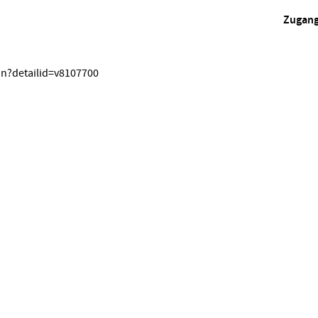
Zugan
on?detailid=v8107700