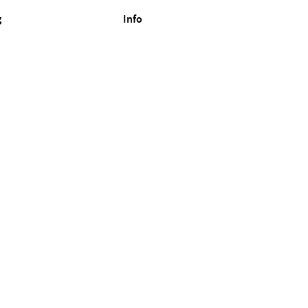
g
Info