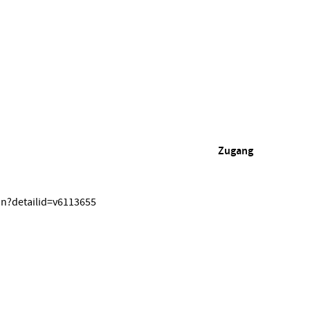
Zugang
on?detailid=v6113655