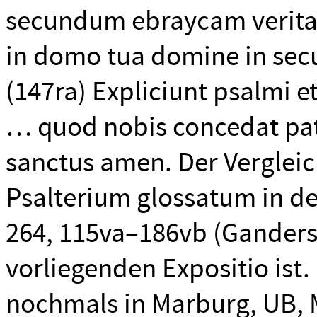
secundum ebraycam verita
in domo tua domine in sec
(147ra) Expliciunt psalmi e
… quod nobis concedat pate
sanctus amen. Der Vergleich
Psalterium glossatum in d
264, 115va–186vb (Gandersh
vorliegenden Expositio ist. 
nochmals in Marburg, UB, M