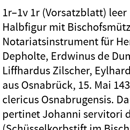
1r–1v 1r (Vorsatzblatt) lee
Halbfigur mit Bischofsmütze
Notariatsinstrument für He
Depholte, Erdwinus de Dum
Liffhardus Zilscher, Eylhar
aus Osnabrück, 15. Mai 1436
clericus Osnabrugensis. Dar
pertinet Johanni servitori
(Schüsselkorbstift im Bisch