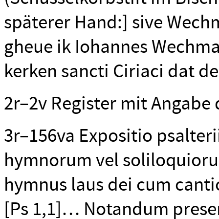
späterer Hand:] sive Wechm
gheue ik Iohannes Wechman
kerken sancti Ciriaci dat 
2r–2v Register mit Angabe
3r–156va Expositio psalterii
hymnorum vel soliloquioru
hymnus laus dei cum cantico
[Ps 1,1]… Notandum presen