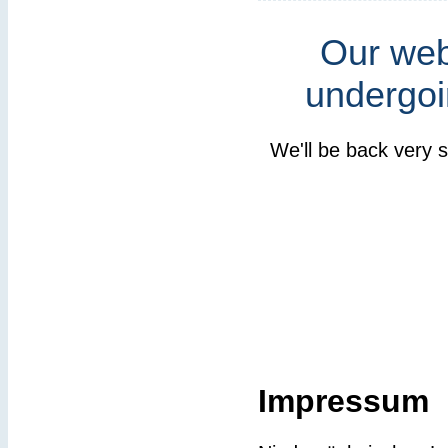
Our webs
undergoi
We'll be back very 
Impressum