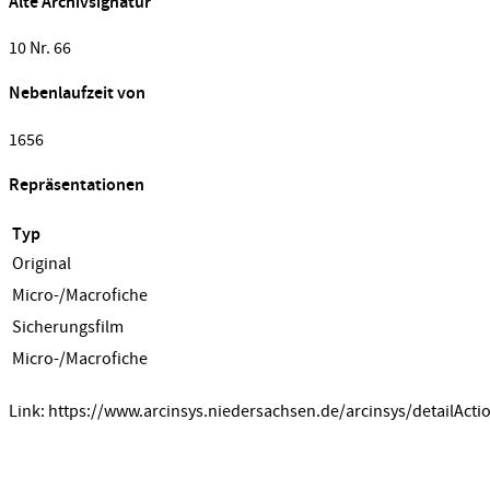
Alte Archivsignatur
10 Nr. 66
Nebenlaufzeit von
1656
Repräsentationen
Typ
Original
Micro-/Macrofiche
Sicherungsfilm
Micro-/Macrofiche
Link: https://www.arcinsys.niedersachsen.de/arcinsys/detailActi