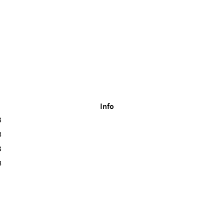
Info
3
3
3
3