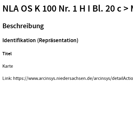
NLA OS K 100 Nr. 1 H I Bl. 20 c >
Beschreibung
Identifikation (Repräsentation)
Titel
Karte
Link: https://www.arcinsys.niedersachsen.de/arcinsys/detailActi