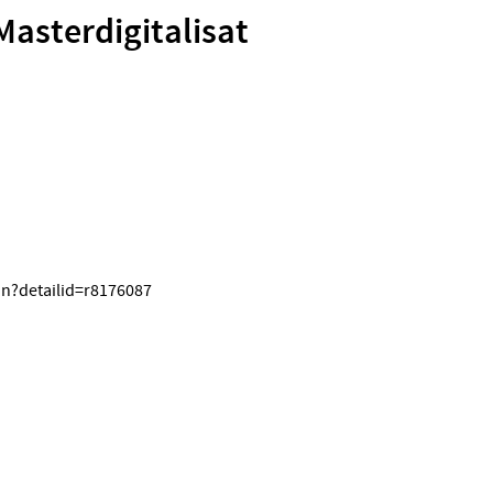
 Masterdigitalisat
on?detailid=r8176087