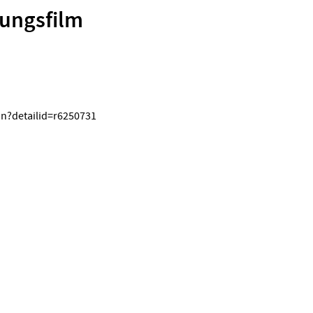
rungsfilm
on?detailid=r6250731