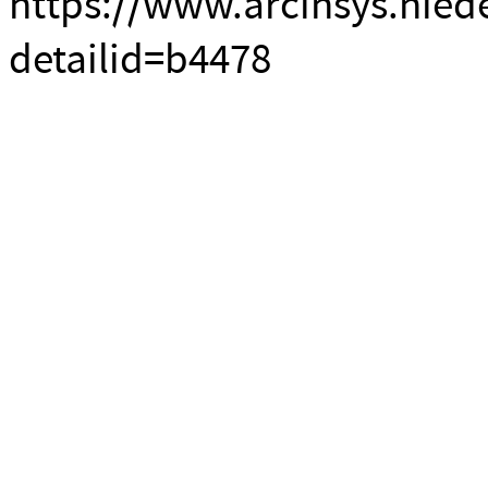
https://www.arcinsys.nied
detailid=b4478