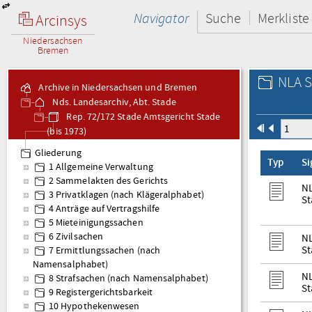
Navigator
Suche
Merkliste
Arcinsys
Niedersachsen
Bremen
NLA S
Archive in Niedersachsen und Bremen
Nds. Landesarchiv, Abt. Stade
Rep. 72/172 Stade Amtsgericht Stade
(bis 1973)
Gliederung
Typ
S
1 Allgemeine Verwaltung
2 Sammelakten des Gerichts
NL
3 Privatklagen (nach Klägeralphabet)
St
4 Anträge auf Vertragshilfe
5 Mieteinigungssachen
6 Zivilsachen
NL
St
7 Ermittlungssachen (nach
Namensalphabet)
NL
8 Strafsachen (nach Namensalphabet)
St
9 Registergerichtsbarkeit
10 Hypothekenwesen