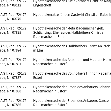
A ST, Rep. 72/172
Hypothekensache des Kleinköthners Heinrich Raa
ade, Nr. 09112
Engelschoff
A ST, Rep. 72/172
Hypothekenakte für den Gastwirt Christian Rabe i
ade, Nr. 00770
A ST, Rep. 72/172
Hypothekensache der Meta Rademacher, geb.
ade, Nr. 07875
Schlichting, Ehefrau des Halbhöfners Christian
Rademacher in Elm
A ST, Rep. 72/172
Hypothekensache des Halbhöfners Christian Rad
ade, Nr. 07874
in Elm
A ST, Rep. 72/172
Hypothekensache des Anbauers und Maurers Har
ade, Nr. 07881
Rademacher in Estorf
A ST, Rep. 72/172
Hypothekensache des Vollhöfners Hinrich Radema
ade, Nr. 07887
Estorf
A ST, Rep. 72/172
Hypothekensache der Erben des Anbauers Johann
ade, Nr. 07880
Rademacher in Estorf
A ST, Rep. 72/172
Hypothekensache der Erben des Anbauers Carsten
ade, Nr. 07886
Rademacher in Estorf