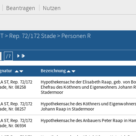
Beantragen
Nutzen
T > Rep. 72/172 Stade > Personen R
/ 7
ignatur
Bezeichnung
A ST, Rep. 72/172
Hypothekensache der Elisabeth Raap, geb. von Bor
ade, Nr. 08258
Ehefrau des Köthners und Eigenwohners Johann R
Stadermoor
A ST, Rep. 72/172
Hypothekensache des Köthners und Eigenwohner
ade, Nr. 08257
Johann Raap in Stadermoor
A ST, Rep. 72/172
Hypothekensache des Anbauers Peter Raap in H
ade, Nr. 06934