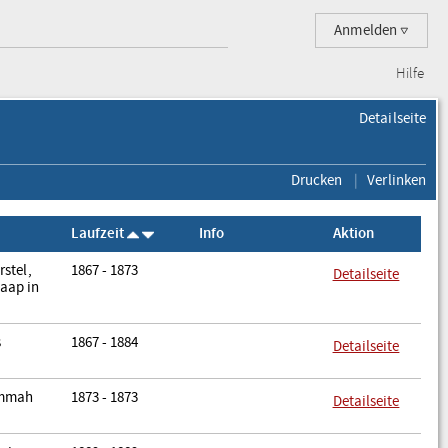
Anmelden
Hilfe
Detailseite
Drucken
Verlinken
Laufzeit
Info
Aktion
stel,
1867 - 1873
Detailseite
aap in
s
1867 - 1884
Detailseite
ammah
1873 - 1873
Detailseite