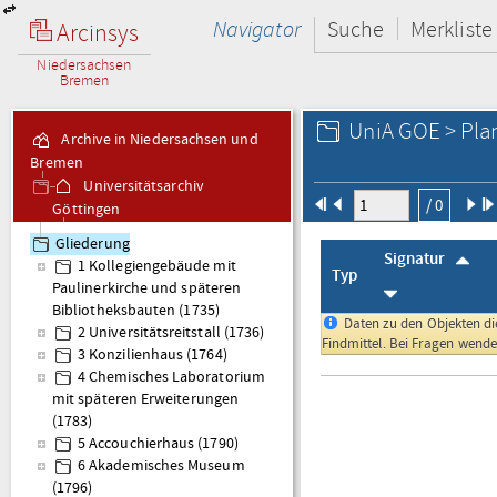
Navigator
Suche
Merkliste
Arcinsys
Niedersachsen
Bremen
UniA GOE > Plan
Archive in Niedersachsen und
Bremen
Universitätsarchiv
/ 0
Göttingen
Plan. Plansammlung
Gliederung
Signatur
1 Kollegiengebäude mit
Typ
Paulinerkirche und späteren
Bibliotheksbauten (1735)
Daten zu den Objekten die
2 Universitätsreitstall (1736)
Findmittel. Bei Fragen wenden
3 Konzilienhaus (1764)
4 Chemisches Laboratorium
mit späteren Erweiterungen
(1783)
5 Accouchierhaus (1790)
6 Akademisches Museum
(1796)