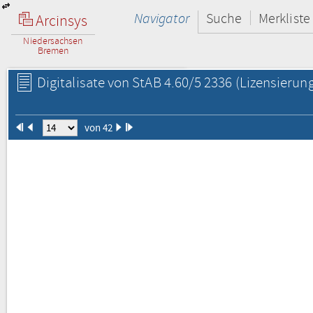
Navigator
Suche
Merkliste
Arcinsys
Niedersachsen
Bremen
Digitalisate von StAB 4.60/5 2336
(Lizensierung
von 42