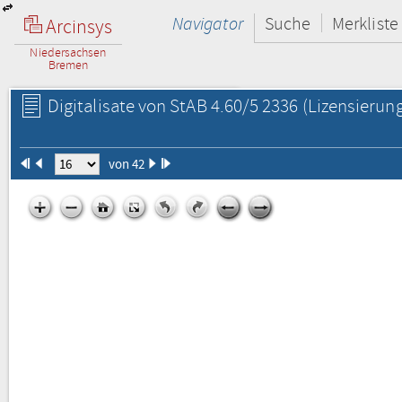
Navigator
Suche
Merkliste
Arcinsys
Niedersachsen
Bremen
Digitalisate von StAB 4.60/5 2336
(Lizensierung
von 42