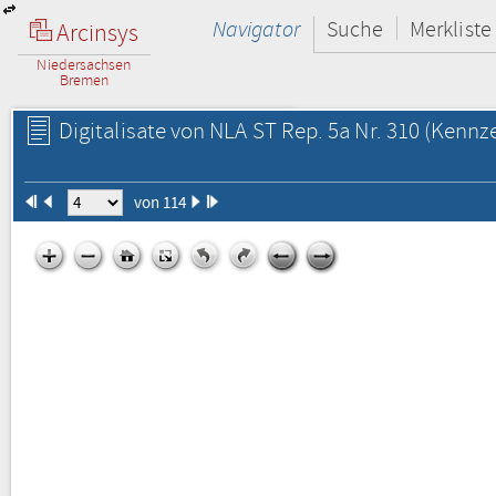
Navigator
Suche
Merkliste
Arcinsys
Niedersachsen
Bremen
Digitalisate von NLA ST Rep. 5a Nr. 310
(Kennze
von 114