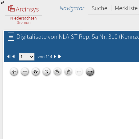
Navigator
Suche
Merkliste
Arcinsys
Niedersachsen
Bremen
Digitalisate von NLA ST Rep. 5a Nr. 310
(Kennze
von 114