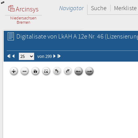
Navigator
Suche
Merkliste
Arcinsys
Niedersachsen
Bremen
Digitalisate von LkAH A 12e Nr. 46
(Lizensierun
von 299