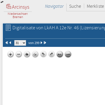
Navigator
Suche
Merkliste
Arcinsys
Niedersachsen
Bremen
Digitalisate von LkAH A 12e Nr. 46
(Lizensierun
von 299