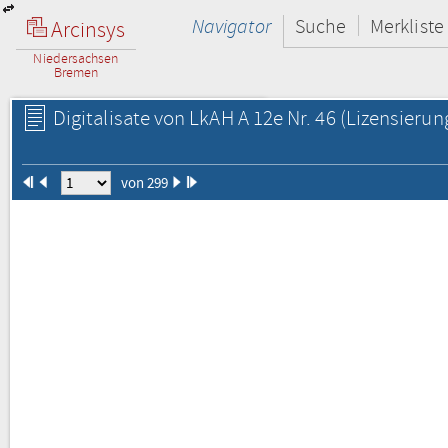
Navigator
Suche
Merkliste
Arcinsys
Niedersachsen
Bremen
Digitalisate von LkAH A 12e Nr. 46
(Lizensierun
von 299