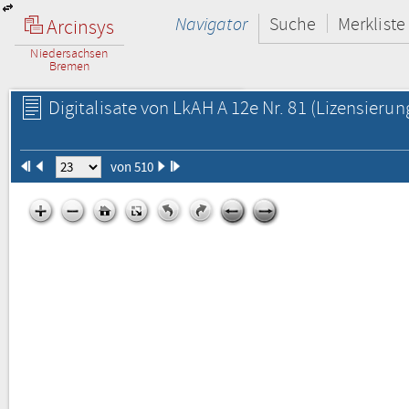
Navigator
Suche
Merkliste
Arcinsys
Niedersachsen
Bremen
Digitalisate von LkAH A 12e Nr. 81
(Lizensierun
von 510