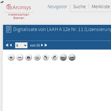
Navigator
Suche
Merkliste
Arcinsys
Niedersachsen
Bremen
Digitalisate von LkAH A 12e Nr. 11
(Lizensierun
von 55