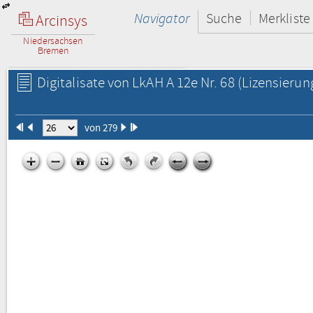
Navigator
Suche
Merkliste
Arcinsys
Niedersachsen
Bremen
Digitalisate von LkAH A 12e Nr. 68
(Lizensierun
von 279