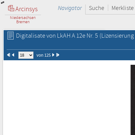
Navigator
Suche
Merkliste
Arcinsys
Niedersachsen
Bremen
Digitalisate von LkAH A 12e Nr. 5
(Lizensierung 
von 125