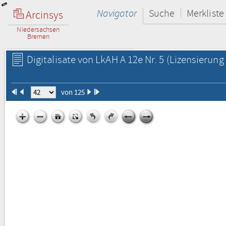
Navigator
Suche
Merkliste
Arcinsys
Niedersachsen
Bremen
Digitalisate von LkAH A 12e Nr. 5
(Lizensierung 
von 125