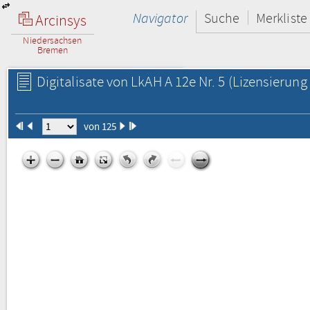
Navigator
Suche
Merkliste
Arcinsys
Niedersachsen
Bremen
Digitalisate von LkAH A 12e Nr. 5
(Lizensierung 
von 125