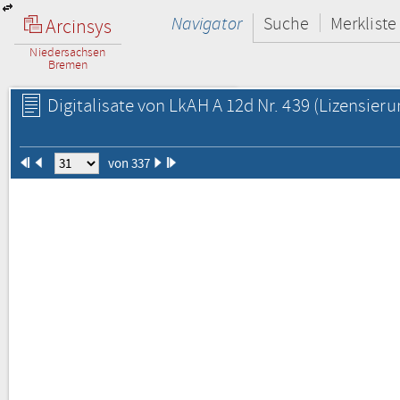
Navigator
Suche
Merkliste
Arcinsys
Niedersachsen
Bremen
Digitalisate von LkAH A 12d Nr. 439
(Lizensieru
von 337