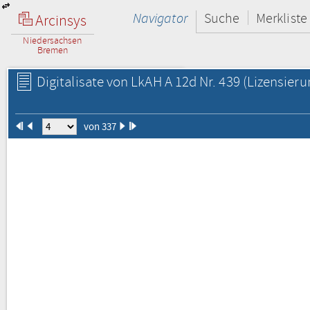
Navigator
Suche
Merkliste
Arcinsys
Niedersachsen
Bremen
Digitalisate von LkAH A 12d Nr. 439
(Lizensieru
von 337