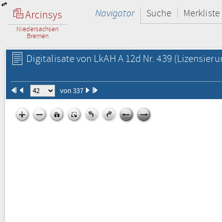
Navigator
Suche
Merkliste
Arcinsys
Niedersachsen
Bremen
Digitalisate von LkAH A 12d Nr. 439
(Lizensieru
von 337