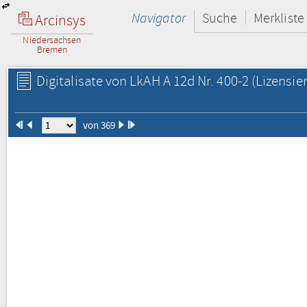
Navigator
Suche
Merkliste
Arcinsys
Niedersachsen
Bremen
Digitalisate von LkAH A 12d Nr. 400-2
(Lizensie
von 369