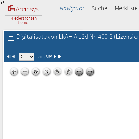
Navigator
Suche
Merkliste
Arcinsys
Niedersachsen
Bremen
Digitalisate von LkAH A 12d Nr. 400-2
(Lizensie
von 369