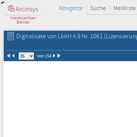
Navigator
Suche
Merkliste
Arcinsys
Niedersachsen
Bremen
Digitalisate von LkAH A 9 Nr. 1061
(Lizensierun
von 154