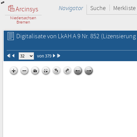
Navigator
Suche
Merkliste
Arcinsys
Niedersachsen
Bremen
Digitalisate von LkAH A 9 Nr. 852
(Lizensierung 
von 379