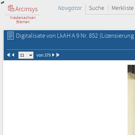
Navigator
Suche
Merkliste
Arcinsys
Niedersachsen
Bremen
Digitalisate von LkAH A 9 Nr. 852
(Lizensierung 
von 379