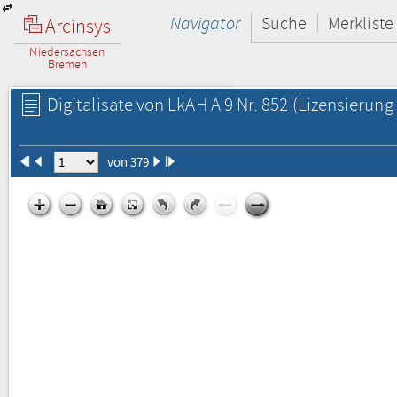
Navigator
Suche
Merkliste
Arcinsys
Niedersachsen
Bremen
Digitalisate von LkAH A 9 Nr. 852
(Lizensierung 
von 379