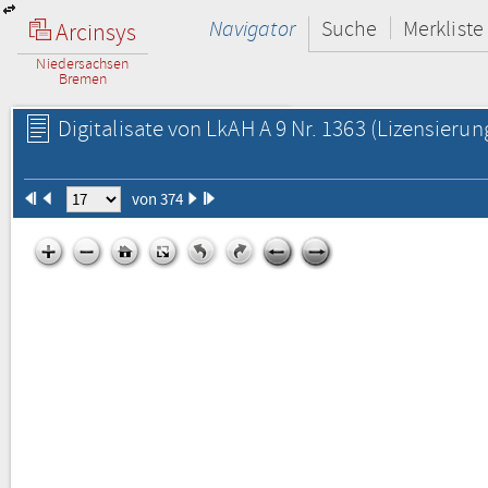
Navigator
Suche
Merkliste
Arcinsys
Niedersachsen
Bremen
Digitalisate von LkAH A 9 Nr. 1363
(Lizensierun
von 374