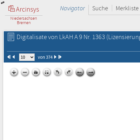
Navigator
Suche
Merkliste
Arcinsys
Niedersachsen
Bremen
Digitalisate von LkAH A 9 Nr. 1363
(Lizensierun
von 374