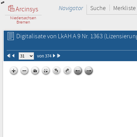
Navigator
Suche
Merkliste
Arcinsys
Niedersachsen
Bremen
Digitalisate von LkAH A 9 Nr. 1363
(Lizensierun
von 374