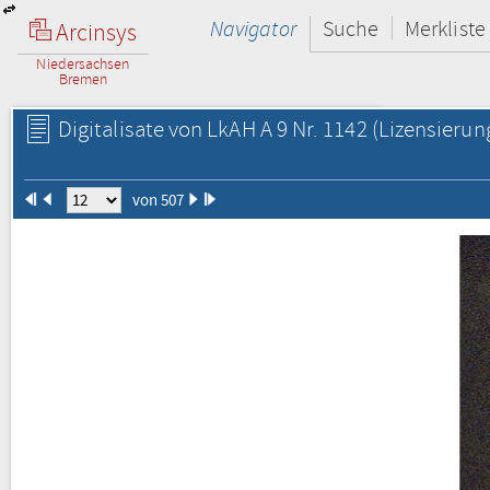
Navigator
Suche
Merkliste
Arcinsys
Niedersachsen
Bremen
Digitalisate von LkAH A 9 Nr. 1142
(Lizensierun
von 507