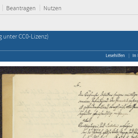
Beantragen
Nutzen
g unter CC0-Lizenz)
Lesehilfen
In