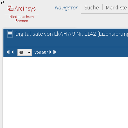
Navigator
Suche
Merkliste
Arcinsys
Niedersachsen
Bremen
Digitalisate von LkAH A 9 Nr. 1142
(Lizensierun
von 507