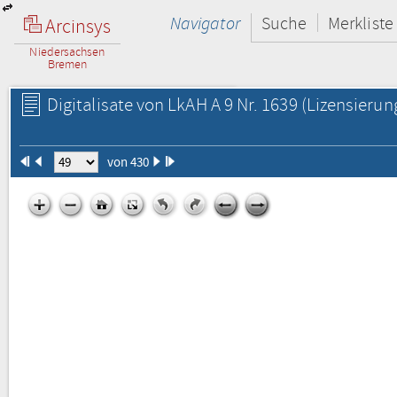
Navigator
Suche
Merkliste
Arcinsys
Niedersachsen
Bremen
Digitalisate von LkAH A 9 Nr. 1639
(Lizensierun
von 430