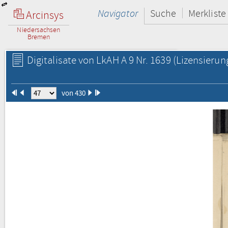
Navigator
Suche
Merkliste
Arcinsys
Niedersachsen
Bremen
Digitalisate von LkAH A 9 Nr. 1639
(Lizensierun
von 430