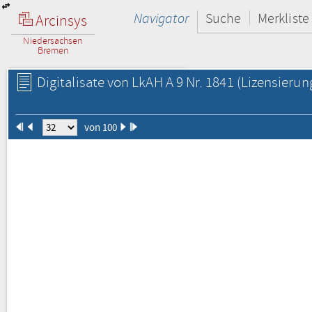
Navigator
Suche
Merkliste
Arcinsys
Niedersachsen
Bremen
Digitalisate von LkAH A 9 Nr. 1841
(Lizensierun
von 100