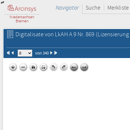
Navigator
Suche
Merkliste
Arcinsys
Niedersachsen
Bremen
Digitalisate von LkAH A 9 Nr. 869
(Lizensierung 
von 340