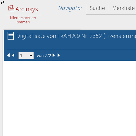
Navigator
Suche
Merkliste
Arcinsys
Niedersachsen
Bremen
Digitalisate von LkAH A 9 Nr. 2352
(Lizensierun
von 272