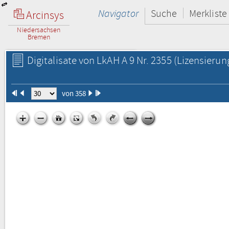
Navigator
Suche
Merkliste
Arcinsys
Niedersachsen
Bremen
Digitalisate von LkAH A 9 Nr. 2355
(Lizensierun
von 358