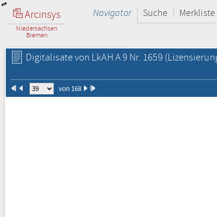
Navigator
Suche
Merkliste
Arcinsys
Niedersachsen
Bremen
Digitalisate von LkAH A 9 Nr. 1659
(Lizensierun
von 168